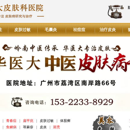
注
皮肤过敏
毛囊炎
祛痘痘
治疗皮炎
|
青春痘
|
扁平疣
|
皮肤过敏
|
体股癣
|
鱼鳞病
|
荨麻疹
|
皮炎
|
斑秃