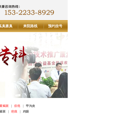
狐臭腋臭
来院路线
预约挂号
黄褐斑
|
疥疮
|
甲沟炎
雀斑
|
疤痕
|
鸡眼