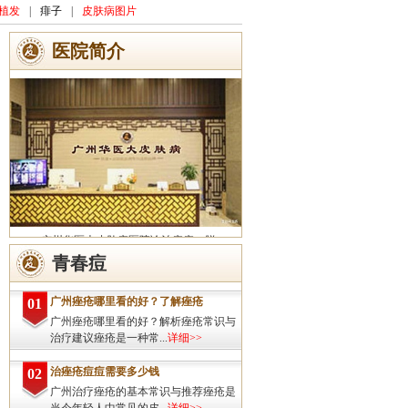
植发
|
痱子
|
皮肤病图片
医院简介
广州华医大皮肤病医院诊治痤疮、脱
发、灰指甲、荨麻疹、湿疹、皮炎、斑秃、
青春痘
皮肤过敏、扁平疣、带状疱疹、皮肤瘙痒、
皮肤过敏等皮肤疾病的治疗方面...
详细>>
广州痤疮哪里看的好？了解痤疮
01
广州痤疮哪里看的好？解析痤疮常识与
治疗建议痤疮是一种常...
详细>>
治痤疮痘痘需要多少钱
02
广州治疗痤疮的基本常识与推荐痤疮是