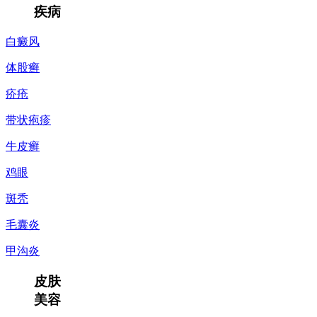
疾病
白癜风
体股癣
疥疮
带状疱疹
牛皮癣
鸡眼
斑秃
毛囊炎
甲沟炎
皮肤
美容