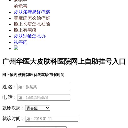
灰指甲
的危害
皮肤瘙痒起红疙瘩
荨麻疹怎么治疗好
脸上长痘怎么祛除
脸上有疤痕
皮肤过敏怎么办
祛痤疮
广州华医大皮肤科医院网上自助挂号入口
网上预约 便捷就医 优先就诊 节省时间
姓 名：
电 话：
就诊疾病：
就诊时间：