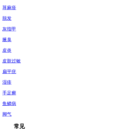
荨麻疹
脱发
灰指甲
腋臭
皮炎
皮肤过敏
扁平疣
湿疹
手足癣
鱼鳞病
脚气
常见