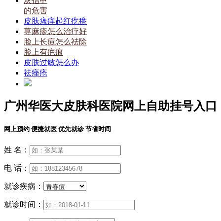
灰指甲
的危害
皮肤瘙痒起红疙瘩
荨麻疹怎么治疗好
脸上长痘怎么祛除
脸上有疤痕
皮肤过敏怎么办
祛痤疮
广州华医大皮肤科医院网上自助挂号入口
网上预约 便捷就医 优先就诊 节省时间
姓 名：
电 话：
就诊疾病：
就诊时间：