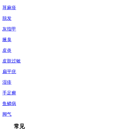
荨麻疹
脱发
灰指甲
腋臭
皮炎
皮肤过敏
扁平疣
湿疹
手足癣
鱼鳞病
脚气
常见