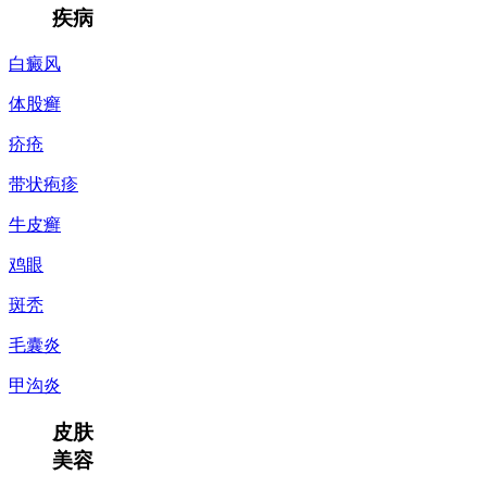
疾病
白癜风
体股癣
疥疮
带状疱疹
牛皮癣
鸡眼
斑秃
毛囊炎
甲沟炎
皮肤
美容