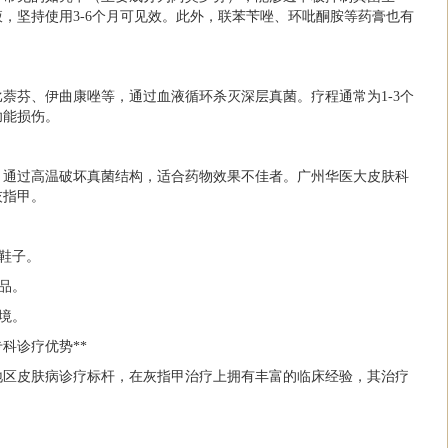
，坚持使用3-6个月可见效。此外，联苯苄唑、环吡酮胺等药膏也有
萘芬、伊曲康唑等，通过血液循环杀灭深层真菌。疗程通常为1-3个
功能损伤。
，通过高温破坏真菌结构，适合药物效果不佳者。广州华医大皮肤科
灰指甲。
的鞋子。
物品。
环境。
科诊疗优势**
地区皮肤病诊疗标杆，在灰指甲治疗上拥有丰富的临床经验，其治疗