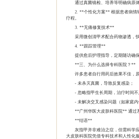
通过真菌镜检、培养等明确病原
2. **个性化方案** 根据患者
疗程。
3. **无痛修复技术**
采用微创清甲术配合药物渗透，
4. **跟踪管理**
提供愈后护理指导，定期随访确
**三、为什么选择专科医院？**
许多患者自行用药后效果不佳，
- 未杀灭真菌，导致反复感染；
- 忽略指甲生长周期，治疗时间
- 未解决交叉感染问题（如家庭
**广州华医大皮肤科医院** 通
**结语**
灰指甲并非难治之症，但需科学
大皮肤科医院凭借专科技术和人性化