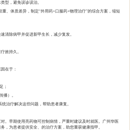
体类型，避免误诊误治。
病情轻重、体质差异，制定“外用药+口服药+物理治疗”的综合方案，缩短
快速清除病甲并促进新甲生长，减少复发。
保疗效持久。
原因在于：
不足；
内传播）。
过系统治疗解决这些问题，帮助患者康复。
应对。早期使用亮药物可控制病情，严重时建议及时就医。广州华医
服务，为患者提供安全、的治疗方案，助您重获健康指甲。