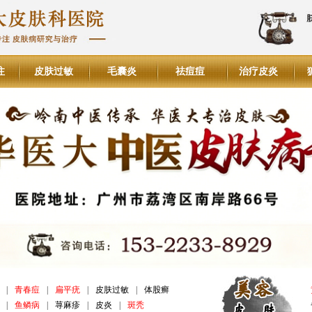
注
皮肤过敏
毛囊炎
祛痘痘
治疗皮炎
|
青春痘
|
扁平疣
|
皮肤过敏
|
体股癣
|
鱼鳞病
|
荨麻疹
|
皮炎
|
斑秃