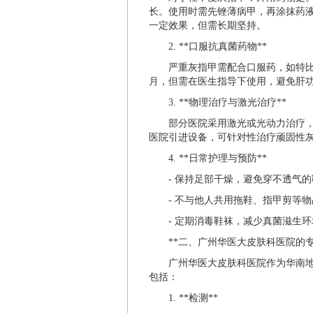
长。使用时需先锉薄病甲，再涂抹药液
一定效果，但需长期坚持。
2. **口服抗真菌药物**
严重灰指甲需配合口服药，如特比
月，但需在医生指导下使用，避免肝
3. **物理治疗与激光治疗**
部分医院采用激光或光动力治疗
医院引进设备，可针对性治疗顽固性
4. **日常护理与预防**
- 保持足部干燥，避免穿不透气
- 不与他人共用拖鞋、指甲剪等
- 定期消毒鞋袜，减少真菌滋生
**二、广州华医大皮肤科医院的专
广州华医大皮肤科医院作为华南
包括：
1. **检测**