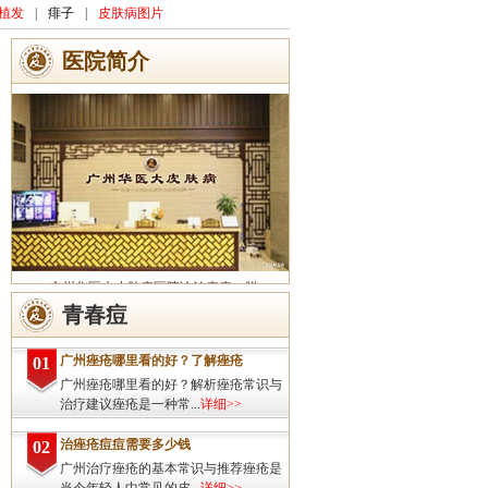
植发
|
痱子
|
皮肤病图片
医院简介
广州华医大皮肤病医院诊治痤疮、脱
发、灰指甲、荨麻疹、湿疹、皮炎、斑秃、
青春痘
皮肤过敏、扁平疣、带状疱疹、皮肤瘙痒、
皮肤过敏等皮肤疾病的治疗方面...
详细>>
广州痤疮哪里看的好？了解痤疮
01
广州痤疮哪里看的好？解析痤疮常识与
治疗建议痤疮是一种常...
详细>>
治痤疮痘痘需要多少钱
02
广州治疗痤疮的基本常识与推荐痤疮是