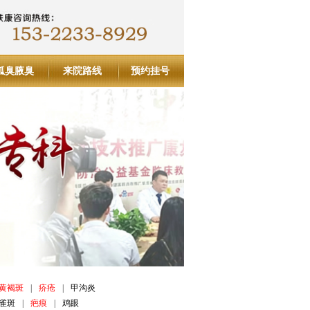
狐臭腋臭
来院路线
预约挂号
黄褐斑
|
疥疮
|
甲沟炎
雀斑
|
疤痕
|
鸡眼