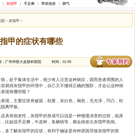
|
灰指甲
|
手足癣
|
带状疱疹
|
脚气
医院
>
灰指甲
>
指甲的症状有哪些
源：广州华医大皮肤科医院
时间：02-09
有病，处于集体生活中，很少有人注意这种病症，因而患者周围的人
在容易得灰指甲的环境中，自己又不懂得正确的预防，才会让这种病
状
表现有哪些呢？
状表现，主要症状有破损，枯黄，灰白色，褐色，无光泽，凹凸，松
成脱离甲板。
且还具有病发性，灰指甲的形成可以说是一种慢慢演变的过程，临床
生，比如说手足癣，牛皮鲜，鱼鳞病等，都会病发出灰指甲疾病。
出，多了解灰指甲的症状，有利于确诊是何种原因导致灰指甲的形