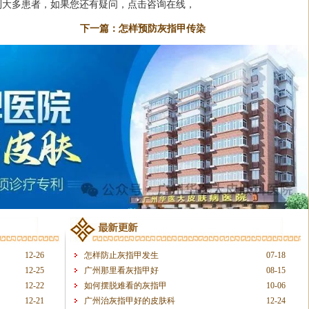
到大多患者，如果您还有疑问，点击咨询在线，
下一篇：
怎样预防灰指甲传染
12-26
怎样防止灰指甲发生
07-18
12-25
广州那里看灰指甲好
08-15
12-22
如何摆脱难看的灰指甲
10-06
12-21
广州治灰指甲好的皮肤科
12-24