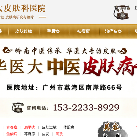
注
皮肤过敏
毛囊炎
祛痘痘
治疗皮炎
|
青春痘
|
扁平疣
|
皮肤过敏
|
体股癣
|
鱼鳞病
|
荨麻疹
|
皮炎
|
斑秃