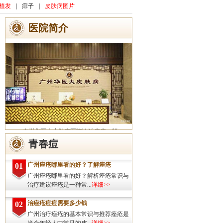
植发
|
痱子
|
皮肤病图片
医院简介
广州华医大皮肤病医院诊治痤疮、脱
发、灰指甲、荨麻疹、湿疹、皮炎、斑秃、
青春痘
皮肤过敏、扁平疣、带状疱疹、皮肤瘙痒、
皮肤过敏等皮肤疾病的治疗方面...
详细>>
广州痤疮哪里看的好？了解痤疮
01
广州痤疮哪里看的好？解析痤疮常识与
治疗建议痤疮是一种常...
详细>>
治痤疮痘痘需要多少钱
02
广州治疗痤疮的基本常识与推荐痤疮是