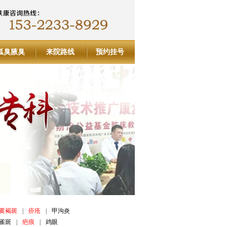
狐臭腋臭
来院路线
预约挂号
黄褐斑
|
疥疮
|
甲沟炎
雀斑
|
疤痕
|
鸡眼