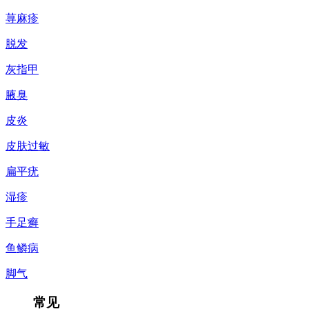
荨麻疹
脱发
灰指甲
腋臭
皮炎
皮肤过敏
扁平疣
湿疹
手足癣
鱼鳞病
脚气
常见