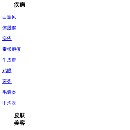
疾病
白癜风
体股癣
疥疮
带状疱疹
牛皮癣
鸡眼
斑秃
毛囊炎
甲沟炎
皮肤
美容