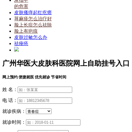
灰指甲
的危害
皮肤瘙痒起红疙瘩
荨麻疹怎么治疗好
脸上长痘怎么祛除
脸上有疤痕
皮肤过敏怎么办
祛痤疮
广州华医大皮肤科医院网上自助挂号入口
网上预约 便捷就医 优先就诊 节省时间
姓 名：
电 话：
就诊疾病：
就诊时间：