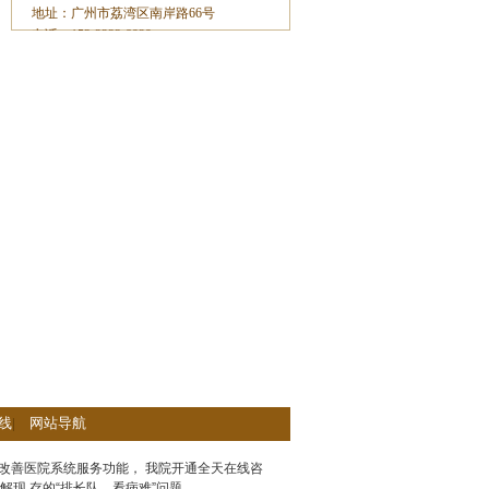
地址：广州市荔湾区南岸路66号
电话：153-2233-8929
线
|
网站导航
改善医院系统服务功能， 我院开通全天在线咨
解现 存的“排长队，看病难”问题。