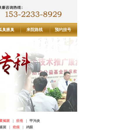
狐臭腋臭
来院路线
预约挂号
黄褐斑
|
疥疮
|
甲沟炎
雀斑
|
疤痕
|
鸡眼