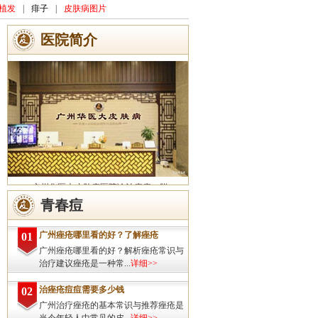
植发
|
痱子
|
皮肤病图片
医院简介
广州华医大皮肤病医院诊治痤疮、脱
发、灰指甲、荨麻疹、湿疹、皮炎、斑秃、
青春痘
皮肤过敏、扁平疣、带状疱疹、皮肤瘙痒、
皮肤过敏等皮肤疾病的治疗方面...
详细>>
广州痤疮哪里看的好？了解痤疮
01
广州痤疮哪里看的好？解析痤疮常识与
治疗建议痤疮是一种常...
详细>>
治痤疮痘痘需要多少钱
02
广州治疗痤疮的基本常识与推荐痤疮是