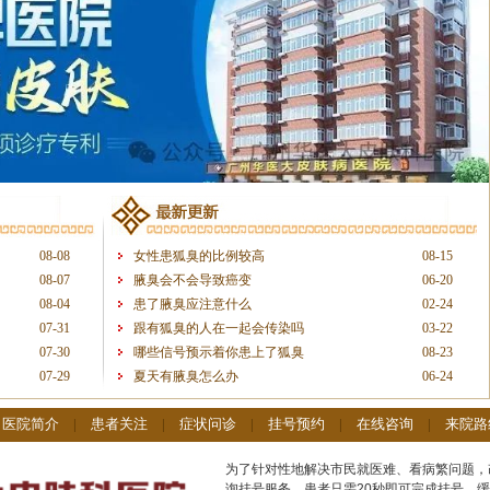
08-08
女性患狐臭的比例较高
08-15
08-07
腋臭会不会导致癌变
06-20
08-04
患了腋臭应注意什么
02-24
07-31
跟有狐臭的人在一起会传染吗
03-22
07-30
哪些信号预示着你患上了狐臭
08-23
07-29
夏天有腋臭怎么办
06-24
|
医院简介
|
患者关注
|
症状问诊
|
挂号预约
|
在线咨询
|
来院路
为了针对性地解决市民就医难、看病繁问题，
询挂号服务，患者只需20秒即可完成挂号，缓