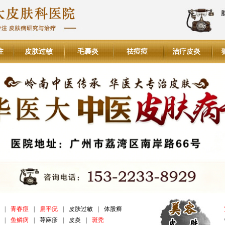
注
皮肤过敏
毛囊炎
祛痘痘
治疗皮炎
|
青春痘
|
扁平疣
|
皮肤过敏
|
体股癣
|
鱼鳞病
|
荨麻疹
|
皮炎
|
斑秃