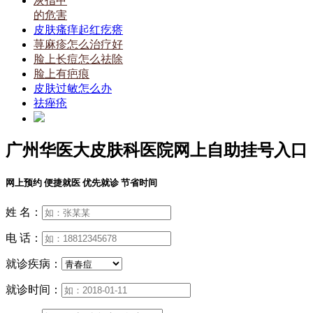
灰指甲
的危害
皮肤瘙痒起红疙瘩
荨麻疹怎么治疗好
脸上长痘怎么祛除
脸上有疤痕
皮肤过敏怎么办
祛痤疮
广州华医大皮肤科医院网上自助挂号入口
网上预约 便捷就医 优先就诊 节省时间
姓 名：
电 话：
就诊疾病：
就诊时间：