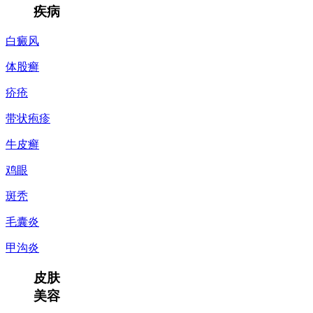
疾病
白癜风
体股癣
疥疮
带状疱疹
牛皮癣
鸡眼
斑秃
毛囊炎
甲沟炎
皮肤
美容