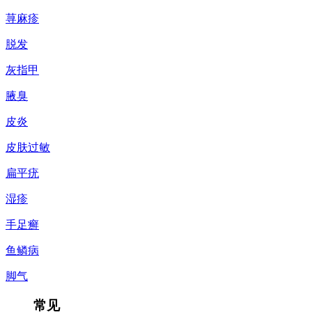
荨麻疹
脱发
灰指甲
腋臭
皮炎
皮肤过敏
扁平疣
湿疹
手足癣
鱼鳞病
脚气
常见