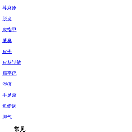
荨麻疹
脱发
灰指甲
腋臭
皮炎
皮肤过敏
扁平疣
湿疹
手足癣
鱼鳞病
脚气
常见