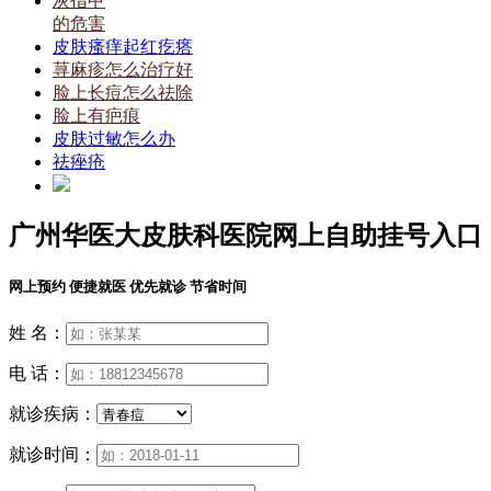
灰指甲
的危害
皮肤瘙痒起红疙瘩
荨麻疹怎么治疗好
脸上长痘怎么祛除
脸上有疤痕
皮肤过敏怎么办
祛痤疮
广州华医大皮肤科医院网上自助挂号入口
网上预约 便捷就医 优先就诊 节省时间
姓 名：
电 话：
就诊疾病：
就诊时间：