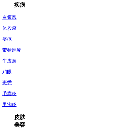
疾病
白癜风
体股癣
疥疮
带状疱疹
牛皮癣
鸡眼
斑秃
毛囊炎
甲沟炎
皮肤
美容