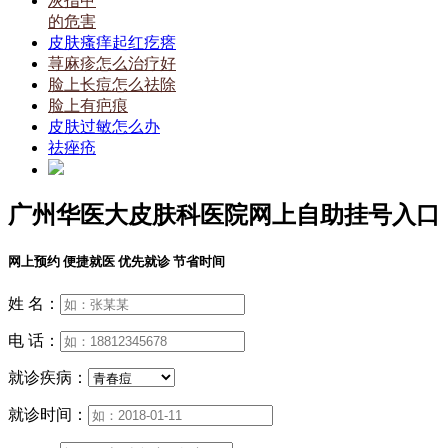
灰指甲
的危害
皮肤瘙痒起红疙瘩
荨麻疹怎么治疗好
脸上长痘怎么祛除
脸上有疤痕
皮肤过敏怎么办
祛痤疮
广州华医大皮肤科医院网上自助挂号入口
网上预约 便捷就医 优先就诊 节省时间
姓 名：
电 话：
就诊疾病：
就诊时间：