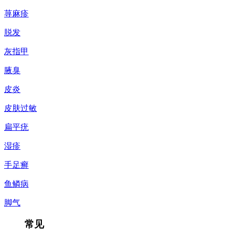
荨麻疹
脱发
灰指甲
腋臭
皮炎
皮肤过敏
扁平疣
湿疹
手足癣
鱼鳞病
脚气
常见