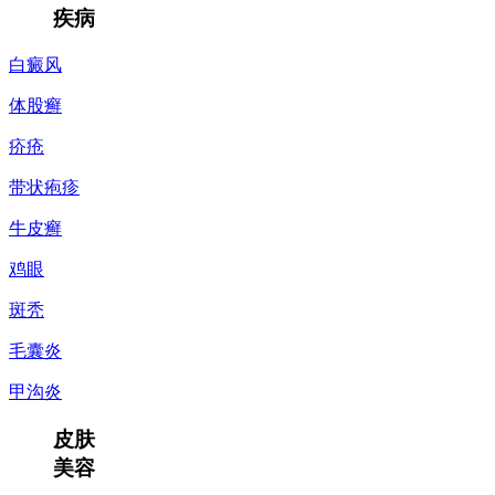
疾病
白癜风
体股癣
疥疮
带状疱疹
牛皮癣
鸡眼
斑秃
毛囊炎
甲沟炎
皮肤
美容