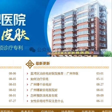
08-06
荔湾区治疥疮好医院推荐：广州华医
03-01
08-05
如何治疗疥疮
05-11
08-03
广州哪个疥疮好
08-27
08-02
广州哪家疥疮医院好
08-01
08-01
怎样预防冻疮发生呢
09-09
07-27
女性疥疮结节应注意什么
06-11
|
医院简介
|
患者关注
|
症状问诊
|
挂号预约
|
在线咨询
|
来院路