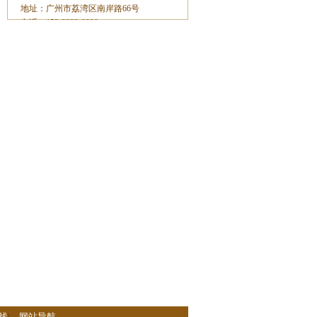
地址：广州市荔湾区南岸路66号
电话：153-2233-8929
线
|
网站导航