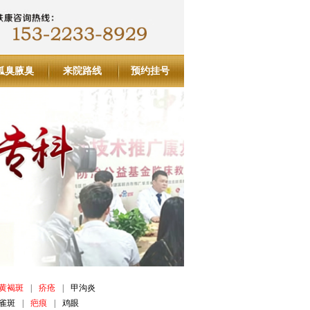
狐臭腋臭
来院路线
预约挂号
黄褐斑
|
疥疮
|
甲沟炎
雀斑
|
疤痕
|
鸡眼