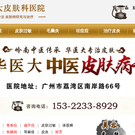
注
皮肤过敏
毛囊炎
祛痘痘
治疗皮炎
|
青春痘
|
扁平疣
|
皮肤过敏
|
体股癣
|
鱼鳞病
|
荨麻疹
|
皮炎
|
斑秃