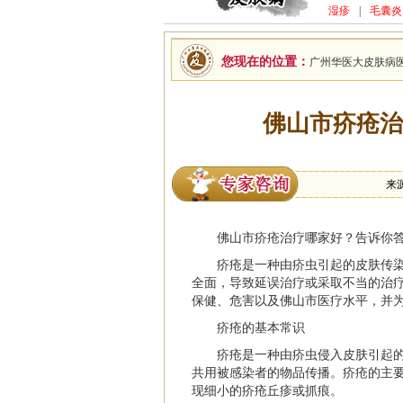
湿疹
|
毛囊炎
您现在的位置：
广州华医大皮肤病
佛山市疥疮治
来
佛山市疥疮治疗哪家好？告诉你
疥疮是一种由疥虫引起的皮肤传
全面，导致延误治疗或采取不当的治
保健、危害以及佛山市医疗水平，并
疥疮的基本常识
疥疮是一种由疥虫侵入皮肤引起
共用被感染者的物品传播。疥疮的主
现细小的疥疮丘疹或抓痕。