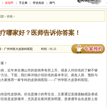
|
灰指甲
|
手足癣
|
带状疱疹
|
脚气
医院
>
疥疮
>
疗哪家好？医师告诉你答案！
源：广州华医大皮肤科医院
时间：01-21
答案！
染病，近年来在佛山市的发病率有所上升。很多人对疥疮的了解不够
疗方法。下面，我们将详细介绍疥疮的基本常识、易发人群、预防与
为大家推荐一家专科的皮肤病医院——广州华医大皮肤科医院。
的传染性皮肤病。疥虫是微小的寄生虫，主要通过直接接触感染者或
要症状是皮肤瘙痒，尤其是在夜间更加明显。患者通常会在皮肤上发