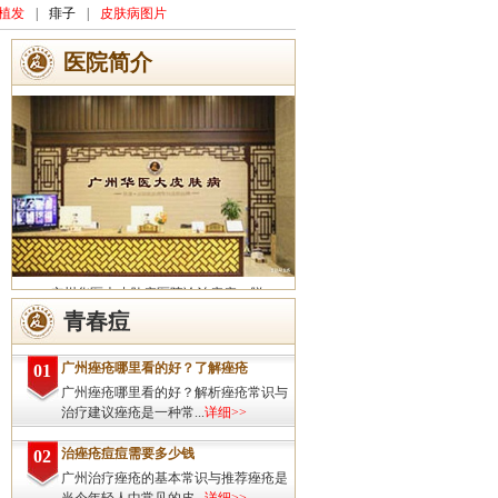
植发
|
痱子
|
皮肤病图片
医院简介
广州华医大皮肤病医院诊治痤疮、脱
发、灰指甲、荨麻疹、湿疹、皮炎、斑秃、
青春痘
皮肤过敏、扁平疣、带状疱疹、皮肤瘙痒、
皮肤过敏等皮肤疾病的治疗方面...
详细>>
广州痤疮哪里看的好？了解痤疮
01
广州痤疮哪里看的好？解析痤疮常识与
治疗建议痤疮是一种常...
详细>>
治痤疮痘痘需要多少钱
02
广州治疗痤疮的基本常识与推荐痤疮是