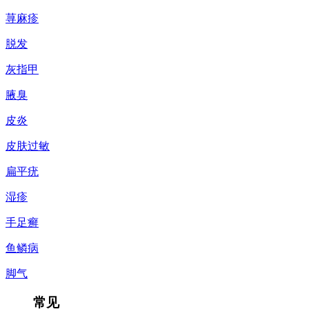
荨麻疹
脱发
灰指甲
腋臭
皮炎
皮肤过敏
扁平疣
湿疹
手足癣
鱼鳞病
脚气
常见