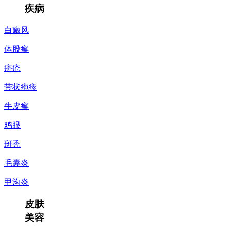
疾病
白癜风
体股癣
疥疮
带状疱疹
牛皮癣
鸡眼
斑秃
毛囊炎
甲沟炎
皮肤
美容