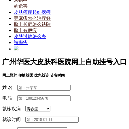
灰指甲
的危害
皮肤瘙痒起红疙瘩
荨麻疹怎么治疗好
脸上长痘怎么祛除
脸上有疤痕
皮肤过敏怎么办
祛痤疮
广州华医大皮肤科医院网上自助挂号入口
网上预约 便捷就医 优先就诊 节省时间
姓 名：
电 话：
就诊疾病：
就诊时间：