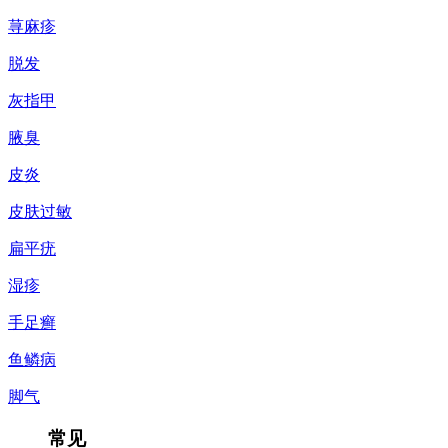
荨麻疹
脱发
灰指甲
腋臭
皮炎
皮肤过敏
扁平疣
湿疹
手足癣
鱼鳞病
脚气
常见