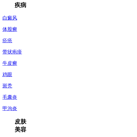
疾病
白癜风
体股癣
疥疮
带状疱疹
牛皮癣
鸡眼
斑秃
毛囊炎
甲沟炎
皮肤
美容