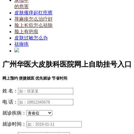
灰指甲
的危害
皮肤瘙痒起红疙瘩
荨麻疹怎么治疗好
脸上长痘怎么祛除
脸上有疤痕
皮肤过敏怎么办
祛痤疮
广州华医大皮肤科医院网上自助挂号入口
网上预约 便捷就医 优先就诊 节省时间
姓 名：
电 话：
就诊疾病：
就诊时间：