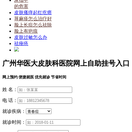
灰指甲
的危害
皮肤瘙痒起红疙瘩
荨麻疹怎么治疗好
脸上长痘怎么祛除
脸上有疤痕
皮肤过敏怎么办
祛痤疮
广州华医大皮肤科医院网上自助挂号入口
网上预约 便捷就医 优先就诊 节省时间
姓 名：
电 话：
就诊疾病：
就诊时间：