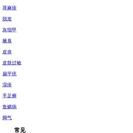
荨麻疹
脱发
灰指甲
腋臭
皮炎
皮肤过敏
扁平疣
湿疹
手足癣
鱼鳞病
脚气
常见