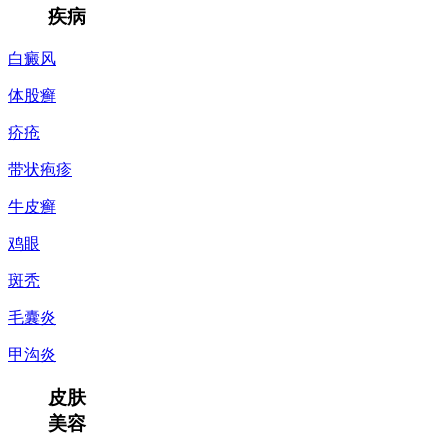
疾病
白癜风
体股癣
疥疮
带状疱疹
牛皮癣
鸡眼
斑秃
毛囊炎
甲沟炎
皮肤
美容