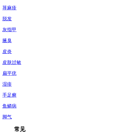
荨麻疹
脱发
灰指甲
腋臭
皮炎
皮肤过敏
扁平疣
湿疹
手足癣
鱼鳞病
脚气
常见