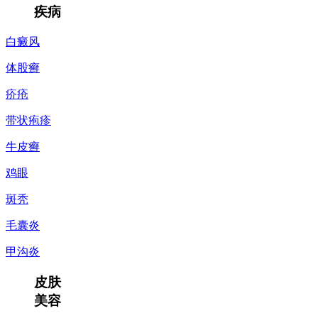
疾病
白癜风
体股癣
疥疮
带状疱疹
牛皮癣
鸡眼
斑秃
毛囊炎
甲沟炎
皮肤
美容