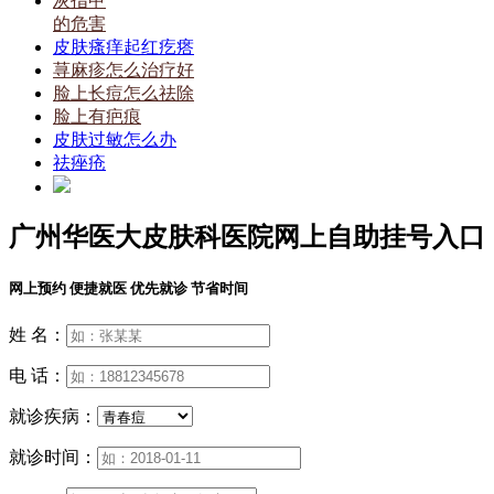
灰指甲
的危害
皮肤瘙痒起红疙瘩
荨麻疹怎么治疗好
脸上长痘怎么祛除
脸上有疤痕
皮肤过敏怎么办
祛痤疮
广州华医大皮肤科医院网上自助挂号入口
网上预约 便捷就医 优先就诊 节省时间
姓 名：
电 话：
就诊疾病：
就诊时间：