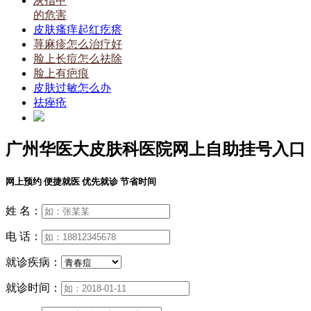
灰指甲
的危害
皮肤瘙痒起红疙瘩
荨麻疹怎么治疗好
脸上长痘怎么祛除
脸上有疤痕
皮肤过敏怎么办
祛痤疮
广州华医大皮肤科医院网上自助挂号入口
网上预约 便捷就医 优先就诊 节省时间
姓 名：
电 话：
就诊疾病：
就诊时间：