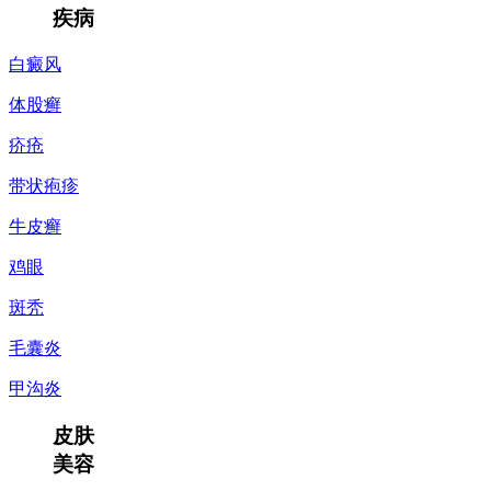
疾病
白癜风
体股癣
疥疮
带状疱疹
牛皮癣
鸡眼
斑秃
毛囊炎
甲沟炎
皮肤
美容