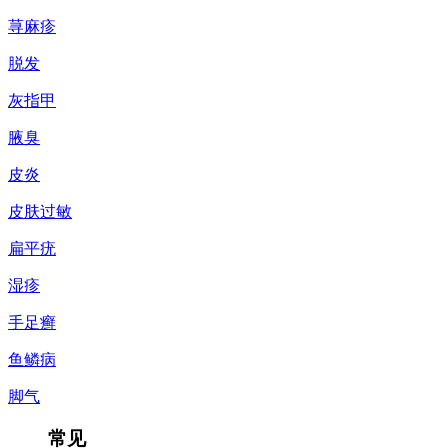
荨麻疹
脱发
灰指甲
腋臭
皮炎
皮肤过敏
扁平疣
湿疹
手足癣
鱼鳞病
脚气
常见