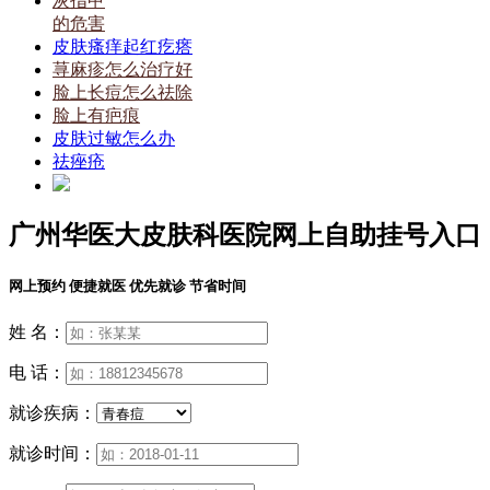
灰指甲
的危害
皮肤瘙痒起红疙瘩
荨麻疹怎么治疗好
脸上长痘怎么祛除
脸上有疤痕
皮肤过敏怎么办
祛痤疮
广州华医大皮肤科医院网上自助挂号入口
网上预约 便捷就医 优先就诊 节省时间
姓 名：
电 话：
就诊疾病：
就诊时间：