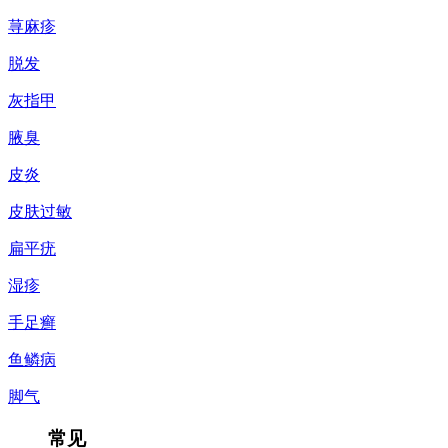
荨麻疹
脱发
灰指甲
腋臭
皮炎
皮肤过敏
扁平疣
湿疹
手足癣
鱼鳞病
脚气
常见