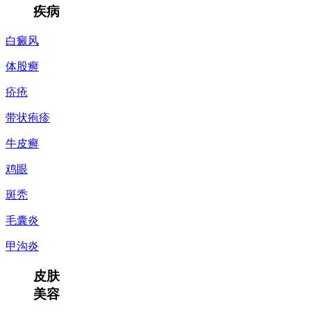
疾病
白癜风
体股癣
疥疮
带状疱疹
牛皮癣
鸡眼
斑秃
毛囊炎
甲沟炎
皮肤
美容