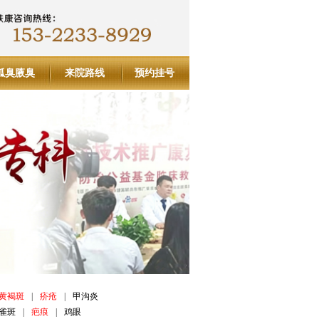
狐臭腋臭
来院路线
预约挂号
黄褐斑
|
疥疮
|
甲沟炎
雀斑
|
疤痕
|
鸡眼