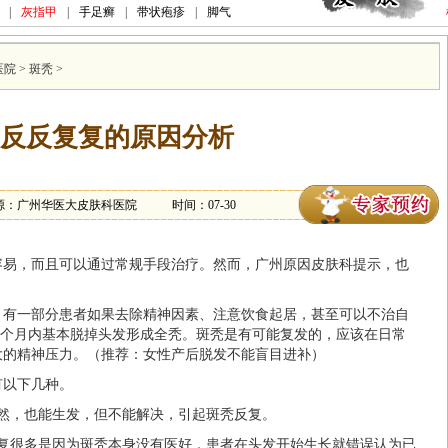
|
灰指甲
|
手足癣
|
带状疱疹
|
脚气
医院
>
斑秃
>
反反复复的原因分析
源：广州华医大皮肤科医院
时间：07-30
容易，而且可以通过常规手段治疗。然而，
广州原因皮肤科
提示，也
。
，有一部分患者如果去除精神因素、注意饮食起居，甚至可以不治自
或几个月内基本脱掉头发形成全秃。斑秃是有可能复发的，应该在日常
大的精神压力。（推荐：
女性产后脱发不能盲目进补
）
有以下几种。
然，也能生发，但不能解决，引起斑秃反复。
反复很多是因为斑秃本身没有医好，患者在头发开始生长就错误认为已