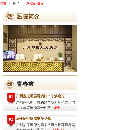
植发
|
痱子
|
皮肤病图片
医院简介
广州华医大皮肤病医院诊治痤疮、脱
发、灰指甲、荨麻疹、湿疹、皮炎、斑秃、
青春痘
皮肤过敏、扁平疣、带状疱疹、皮肤瘙痒、
皮肤过敏等皮肤疾病的治疗方面...
详细>>
广州痤疮哪里看的好？了解痤疮
01
广州痤疮哪里看的好？解析痤疮常识与
治疗建议痤疮是一种常...
详细>>
治痤疮痘痘需要多少钱
02
广州治疗痤疮的基本常识与推荐痤疮是