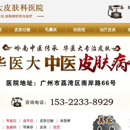
注
皮肤过敏
毛囊炎
祛痘痘
治疗皮炎
|
青春痘
|
扁平疣
|
皮肤过敏
|
体股癣
|
鱼鳞病
|
荨麻疹
|
皮炎
|
斑秃