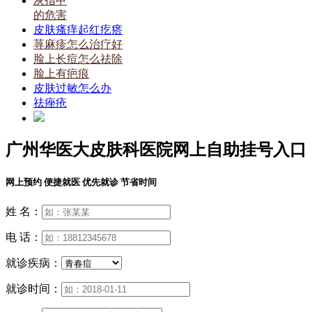
灰指甲
的危害
皮肤瘙痒起红疙瘩
荨麻疹怎么治疗好
脸上长痘怎么祛除
脸上有疤痕
皮肤过敏怎么办
祛痤疮
广州华医大皮肤科医院网上自助挂号入口
网上预约 便捷就医 优先就诊 节省时间
姓 名：
电 话：
就诊疾病：
就诊时间：