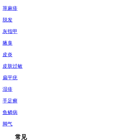
荨麻疹
脱发
灰指甲
腋臭
皮炎
皮肤过敏
扁平疣
湿疹
手足癣
鱼鳞病
脚气
常见