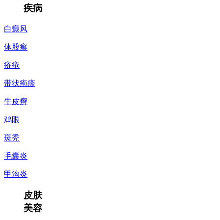
疾病
白癜风
体股癣
疥疮
带状疱疹
牛皮癣
鸡眼
斑秃
毛囊炎
甲沟炎
皮肤
美容