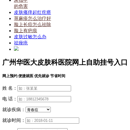
灰指甲
的危害
皮肤瘙痒起红疙瘩
荨麻疹怎么治疗好
脸上长痘怎么祛除
脸上有疤痕
皮肤过敏怎么办
祛痤疮
广州华医大皮肤科医院网上自助挂号入口
网上预约 便捷就医 优先就诊 节省时间
姓 名：
电 话：
就诊疾病：
就诊时间：