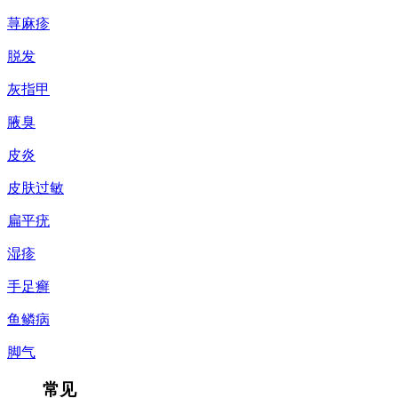
荨麻疹
脱发
灰指甲
腋臭
皮炎
皮肤过敏
扁平疣
湿疹
手足癣
鱼鳞病
脚气
常见