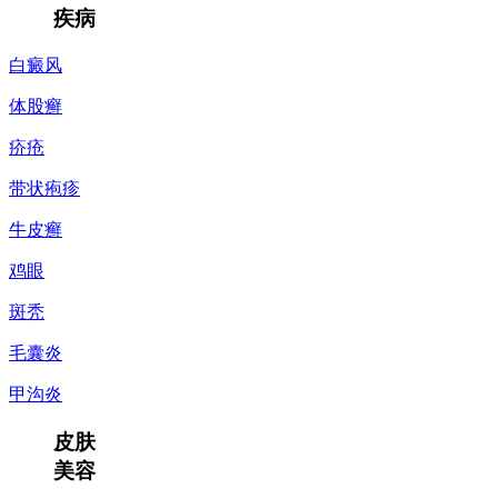
疾病
白癜风
体股癣
疥疮
带状疱疹
牛皮癣
鸡眼
斑秃
毛囊炎
甲沟炎
皮肤
美容