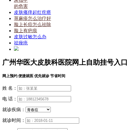
灰指甲
的危害
皮肤瘙痒起红疙瘩
荨麻疹怎么治疗好
脸上长痘怎么祛除
脸上有疤痕
皮肤过敏怎么办
祛痤疮
广州华医大皮肤科医院网上自助挂号入口
网上预约 便捷就医 优先就诊 节省时间
姓 名：
电 话：
就诊疾病：
就诊时间：