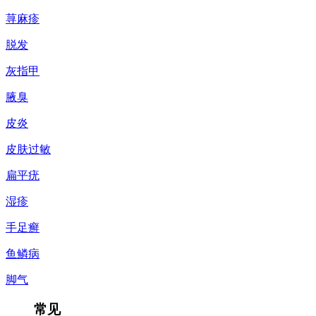
荨麻疹
脱发
灰指甲
腋臭
皮炎
皮肤过敏
扁平疣
湿疹
手足癣
鱼鳞病
脚气
常见