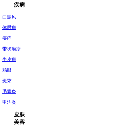
疾病
白癜风
体股癣
疥疮
带状疱疹
牛皮癣
鸡眼
斑秃
毛囊炎
甲沟炎
皮肤
美容