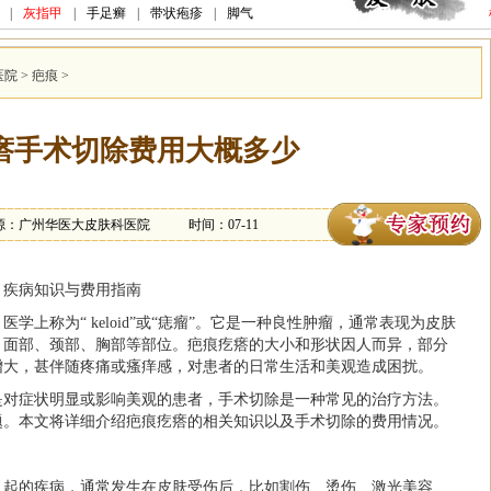
|
灰指甲
|
手足癣
|
带状疱疹
|
脚气
医院
>
疤痕
>
瘩手术切除费用大概多少
源：广州华医大皮肤科医院
时间：07-11
？疾病知识与费用指南
学上称为“ keloid”或“痣瘤”。它是一种良性肿瘤，通常表现为皮肤
、面部、颈部、胸部等部位。疤痕疙瘩的大小和形状因人而异，部分
增大，甚伴随疼痛或瘙痒感，对患者的日常生活和美观造成困扰。
是对症状明显或影响美观的患者，手术切除是一种常见的治疗方法。
题。本文将详细介绍疤痕疙瘩的相关知识以及手术切除的费用情况。
引起的疾病，通常发生在皮肤受伤后，比如割伤、烫伤、激光美容、