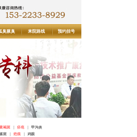
狐臭腋臭
来院路线
预约挂号
黄褐斑
|
疥疮
|
甲沟炎
雀斑
|
疤痕
|
鸡眼