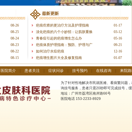
08-26
疤痕疙瘩的更治疗方法及护理指南
01-17
08-25
淡化疤痕的六个小妙招：让肌肤重焕
03-12
08-24
青春痘引起的疤痕增生怎么办
05-16
08-23
疤痕体质护理指南：预防、护理与广
09-21
08-22
如何治疗水痘疤痕
12-16
08-15
疤痕增生图片大全及修复指南
01-07
|
医院简介
|
患者关注
|
症状问诊
|
挂号预约
|
在线咨询
|
来院路
为了针对性地解决市民就医难、看病繁问题，
询挂号服务，患者只需20秒即可完成挂号，缓
地址：广州市荔湾区南岸路66号
医院电话 153-2233-8929