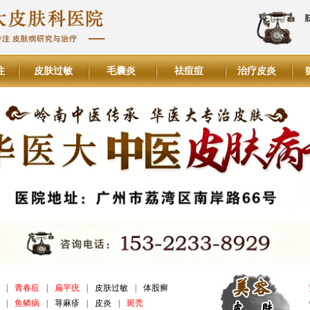
注
皮肤过敏
毛囊炎
祛痘痘
治疗皮炎
|
青春痘
|
扁平疣
|
皮肤过敏
|
体股癣
|
鱼鳞病
|
荨麻疹
|
皮炎
|
斑秃