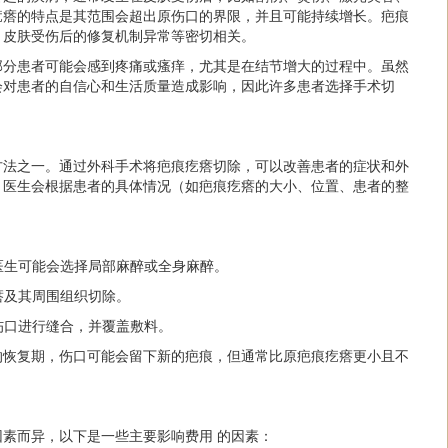
疙瘩的特点是其范围会超出原伤口的界限，并且可能持续增长。疤痕
、皮肤受伤后的修复机制异常等密切相关。
部分患者可能会感到疼痛或瘙痒，尤其是在结节增大的过程中。虽然
会对患者的自信心和生活质量造成影响，因此许多患者选择手术切
方法之一。通过外科手术将疤痕疙瘩切除，可以改善患者的症状和外
，医生会根据患者的具体情况（如疤痕疙瘩的大小、位置、患者的整
，医生可能会选择局部麻醉或全身麻醉。
疙瘩及其周围组织切除。
对伤口进行缝合，并覆盖敷料。
的恢复期，伤口可能会留下新的疤痕，但通常比原疤痕疙瘩更小且不
素而异，以下是一些主要影响费用 的因素：