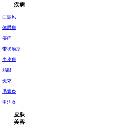
疾病
白癜风
体股癣
疥疮
带状疱疹
牛皮癣
鸡眼
斑秃
毛囊炎
甲沟炎
皮肤
美容