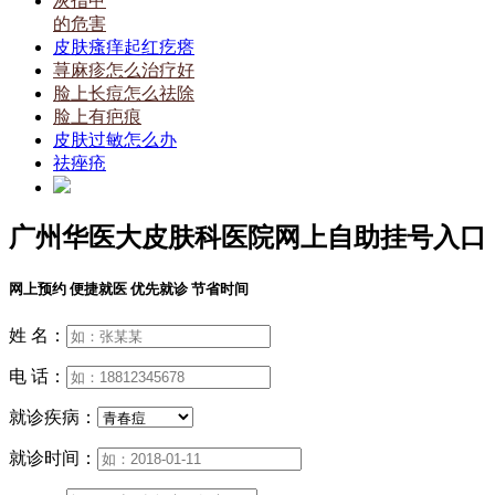
灰指甲
的危害
皮肤瘙痒起红疙瘩
荨麻疹怎么治疗好
脸上长痘怎么祛除
脸上有疤痕
皮肤过敏怎么办
祛痤疮
广州华医大皮肤科医院网上自助挂号入口
网上预约 便捷就医 优先就诊 节省时间
姓 名：
电 话：
就诊疾病：
就诊时间：