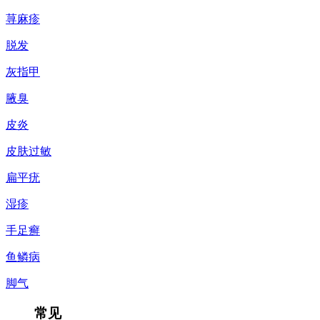
荨麻疹
脱发
灰指甲
腋臭
皮炎
皮肤过敏
扁平疣
湿疹
手足癣
鱼鳞病
脚气
常见