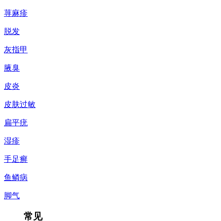
荨麻疹
脱发
灰指甲
腋臭
皮炎
皮肤过敏
扁平疣
湿疹
手足癣
鱼鳞病
脚气
常见