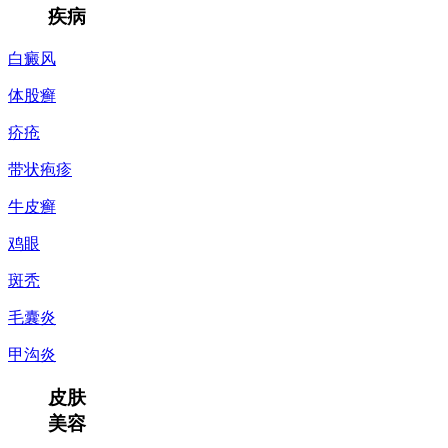
疾病
白癜风
体股癣
疥疮
带状疱疹
牛皮癣
鸡眼
斑秃
毛囊炎
甲沟炎
皮肤
美容