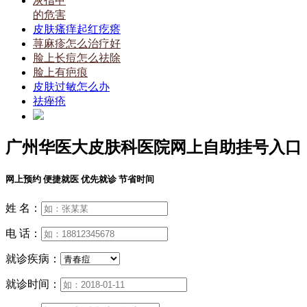
灰指甲
的危害
皮肤瘙痒起红疙瘩
荨麻疹怎么治疗好
脸上长痘怎么祛除
脸上有疤痕
皮肤过敏怎么办
祛痤疮
广州华医大皮肤科医院网上自助挂号入口
网上预约 便捷就医 优先就诊 节省时间
姓 名：
电 话：
就诊疾病：
就诊时间：