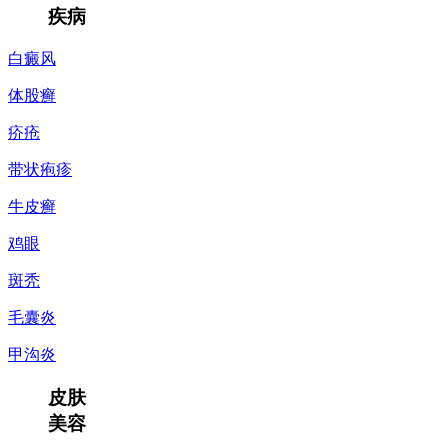
疾病
白癜风
体股癣
疥疮
带状疱疹
牛皮癣
鸡眼
斑秃
毛囊炎
甲沟炎
皮肤
美容