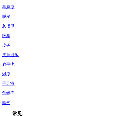
荨麻疹
脱发
灰指甲
腋臭
皮炎
皮肤过敏
扁平疣
湿疹
手足癣
鱼鳞病
脚气
常见