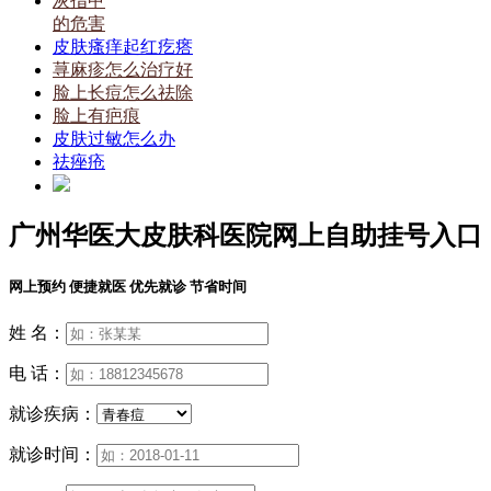
灰指甲
的危害
皮肤瘙痒起红疙瘩
荨麻疹怎么治疗好
脸上长痘怎么祛除
脸上有疤痕
皮肤过敏怎么办
祛痤疮
广州华医大皮肤科医院网上自助挂号入口
网上预约 便捷就医 优先就诊 节省时间
姓 名：
电 话：
就诊疾病：
就诊时间：